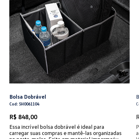
Bolsa Dobrável
B
Cod: 5H0061104
C
R$ 848,00
R
Essa incrível bolsa dobrável é ideal para
P
carregar suas compras e mantê-las organizadas
a
no porta-malas. Feita em material impermeável
V