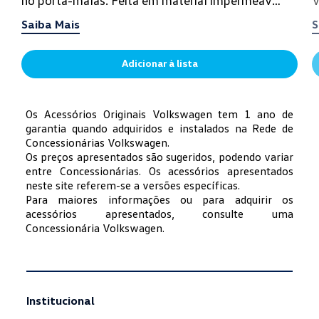
e de alta resist...
v
Saiba Mais
S
Adicionar à lista
Os Acessórios Originais Volkswagen tem 1 ano de
garantia quando adquiridos e instalados na Rede de
Concessionárias Volkswagen.
Os preços apresentados são sugeridos, podendo variar
entre Concessionárias. Os acessórios apresentados
neste site referem-se a versões específicas.
Para maiores informações ou para adquirir os
acessórios apresentados, consulte uma
Concessionária Volkswagen.
Institucional