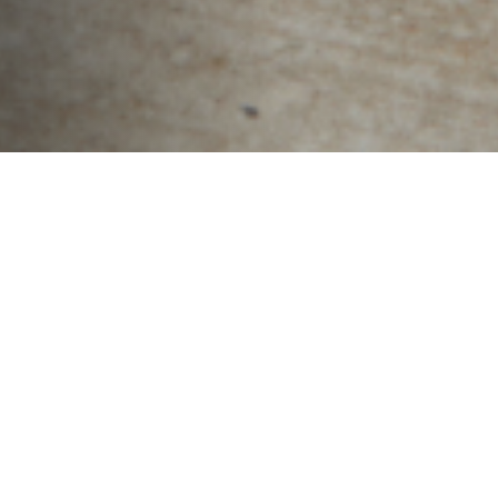
Acessórios originais para
seu Volkswagen Virtus,
para todos os tipos de
transportes, necessidades e
personalização.
Uma linha completa de peças projetadas, testadas e
produzidas com alto rigor tecnológico para
proporcionar o máximo em desempenho com