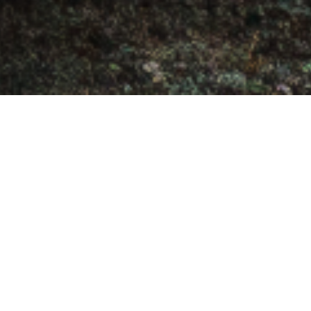
Acessórios originais para
seu Volkswagen Nivus, para
todos os tipos de
transportes, necessidades e
personalização.
Uma linha completa de peças projetadas, testadas e
produzidas com alto rigor tecnológico para
proporcionar o máximo em desempenho com