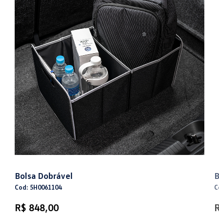
Bolsa Dobrável
B
Cod: 5H0061104
C
R$ 848,00
R