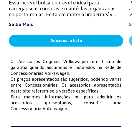
Essa incrível bolsa dobrável é ideal para
P
carregar suas compras e mantê-las organizadas
a
no porta-malas. Feita em material impermeável
V
e de alta resist...
v
Saiba Mais
S
Adicionar à lista
Os Acessórios Originais Volkswagen tem 1 ano de
garantia quando adquiridos e instalados na Rede de
Concessionárias Volkswagen.
Os preços apresentados são sugeridos, podendo variar
entre Concessionárias. Os acessórios apresentados
neste site referem-se a versões específicas.
Para maiores informações ou para adquirir os
acessórios apresentados, consulte uma
Concessionária Volkswagen.