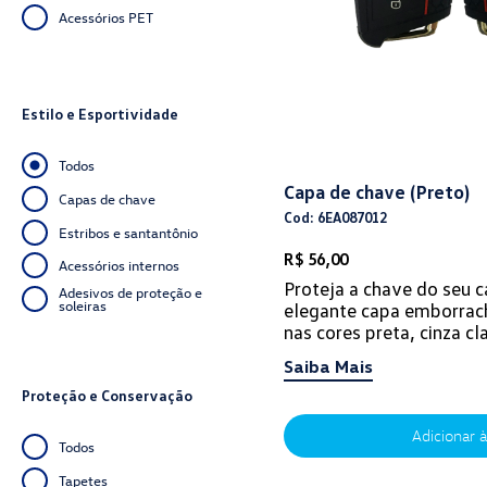
Acessórios PET
Estilo e Esportividade
Todos
Capa de chave (Preto)
Capas de chave
Cod: 6EA087012
Estribos e santantônio
R$ 56,00
Acessórios internos
Proteja a chave do seu 
Adesivos de proteção e
soleiras
elegante capa emborrac
nas cores preta, cinza cl
e cinza
Saiba Mais
Proteção e Conservação
Adicionar à
Todos
Tapetes