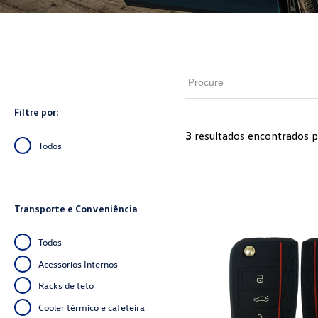
Filtre por:
3
resultados encontrados p
Todos
Transporte e Conveniência
Todos
Acessorios Internos
Racks de teto
Cooler térmico e cafeteira