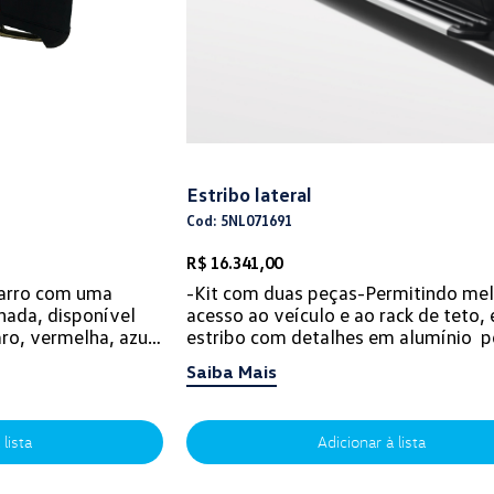
Estribo lateral
Cod: 5NL071691
R$ 16.341,00
carro com uma
-Kit com duas peças-Permitindo me
hada, disponível
acesso ao veículo e ao rack de teto, 
aro, vermelha, azul
estribo com detalhes em alumínio p
superfície anti derrapante que gar...
Saiba Mais
 lista
Adicionar à lista