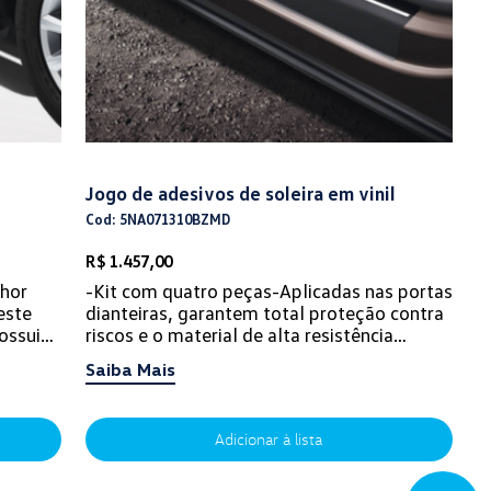
Jogo de adesivos de soleira em vinil
Cod: 5NA071310BZMD
R$ 1.457,00
lhor
-Kit com quatro peças-Aplicadas nas portas
este
dianteiras, garantem total proteção contra
ossui
riscos e o material de alta resistência
protege contra intempéries deixand...
Saiba Mais
Adicionar à lista