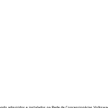
ando adquiridos e instalados na Rede de Concessionárias Volkswa