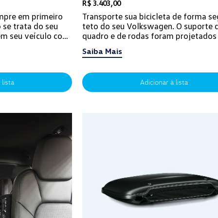
R$ 3.403,00
mpre em primeiro
Transporte sua bicicleta de forma se
 se trata do seu
teto do seu Volkswagen. O suporte 
 em seu veículo com
quadro e de rodas foram projetados
 podem falta...
manter a bicicleta corretamente posic
Saiba Mais
 lista
Adicionar à lista