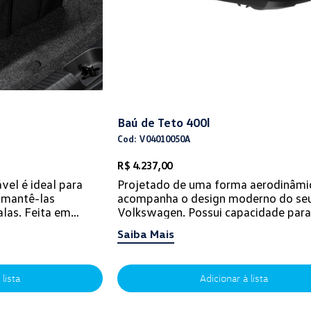
Baú de Teto 400l
Cod: V04010050A
R$ 4.237,00
vel é ideal para
Projetado de uma forma aerodinâmi
 mantê-las
acompanha o design moderno do se
las. Feita em
Volkswagen. Possui capacidade para
e alta resistência,
50kg e volumes de 400l, com chave
Saiba Mais
trava...
 lista
Adicionar à lista