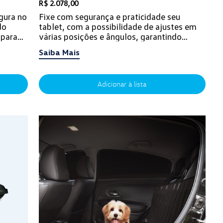
R$ 2.078,00
gura no
Fixe com segurança e praticidade seu
do
tablet, com a possibilidade de ajustes em
 para
várias posições e ângulos, garantindo
io...
perfeita visualização. Além disso, pode
Saiba Mais
ser...
Adicionar à lista