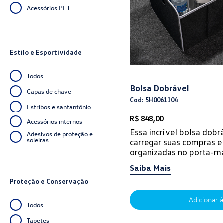
Acessórios PET
Estilo e Esportividade
Todos
Bolsa Dobrável
Capas de chave
Cod: 5H0061104
Estribos e santantônio
R$ 848,00
Acessórios internos
Essa incrível bolsa dobrá
Adesivos de proteção e
soleiras
carregar suas compras e
organizadas no porta-ma
material impermeável e d
Saiba Mais
a b...
Proteção e Conservação
Adicionar à
Todos
Tapetes