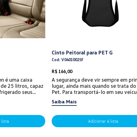
Cinto Peitoral para PET G
Cod: V04010025F
R$ 166,00
n é uma caixa
A segurança deve vir sempre em pri
de 25 litros, capaz
lugar, ainda mais quando se trata do
frigerado seus
Pet. Para transportá-lo em seu veíc
eio. Com tomadas
proteção e conforto, não podem falta
Saiba Mais
 lista
Adicionar à lista