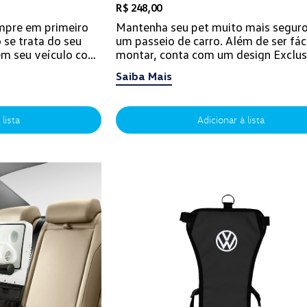
R$ 248,00
mpre em primeiro
Mantenha seu pet muito mais seguro
 se trata do seu
um passeio de carro. Além de ser fác
 em seu veículo com
montar, conta com um design Exclus
 podem falta...
Volkswagen.
Saiba Mais
 lista
Adicionar à lista