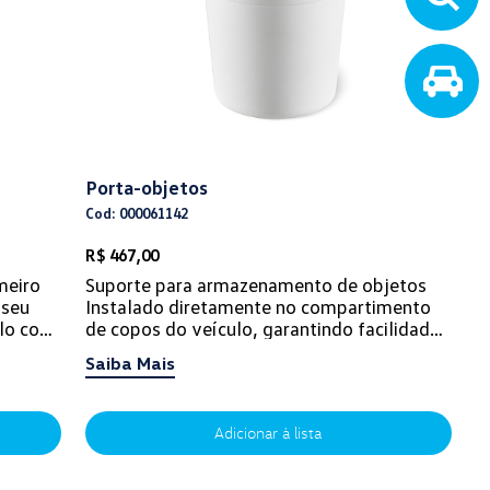
Porta-objetos
Cod: 000061142
R$ 467,00
meiro
Suporte para armazenamento de objetos
 seu
Instalado diretamente no compartimento
ulo com
de copos do veículo, garantindo facilidade
...
no manuseio. É o lugar ideal para o arma...
Saiba Mais
Adicionar à lista