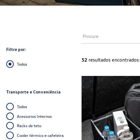
Filtre por:
52
resultados encontrados:
Todos
Transporte e Conveniência
Todos
Acessorios Internos
Racks de teto
Cooler térmico e cafeteira