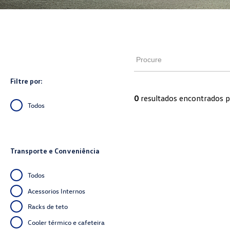
Filtre por:
0
resultados encontrados p
Todos
Transporte e Conveniência
Todos
Acessorios Internos
Racks de teto
Cooler térmico e cafeteira