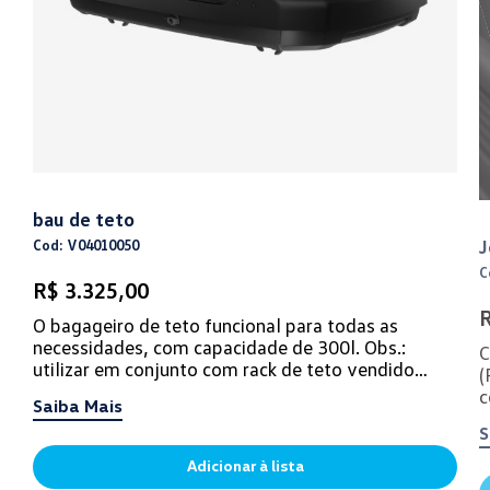
bau de teto
J
Cod: V04010050
C
R$ 3.325,00
R
O bagageiro de teto funcional para todas as
necessidades, com capacidade de 300l. Obs.:
C
utilizar em conjunto com rack de teto vendido
(
separadamente.
c
Saiba Mais
v
S
Adicionar à lista