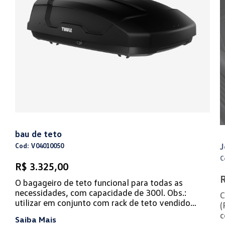
bau de teto
J
Cod: V04010050
C
R$ 3.325,00
R
O bagageiro de teto funcional para todas as
necessidades, com capacidade de 300l. Obs.:
C
utilizar em conjunto com rack de teto vendido
(
separadamente.
c
Saiba Mais
v