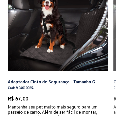
Adaptador Cinto de Segurança - Tamanho G
C
Cod: V04010025J
C
R$ 67,00
R
Mantenha seu pet muito mais seguro para um
A
passeio de carro. Além de ser fácil de montar,
a