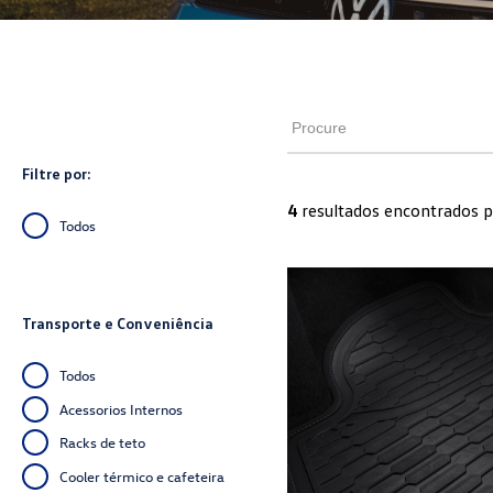
Filtre por:
4
resultados encontrados p
Todos
Transporte e Conveniência
Todos
Acessorios Internos
Racks de teto
Cooler térmico e cafeteira