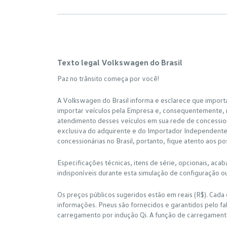
Texto legal Volkswagen do Brasil
Paz no trânsito começa por você!
A Volkswagen do Brasil informa e esclarece que import
importar veículos pela Empresa e, consequentemente, n
atendimento desses veículos em sua rede de concessioná
exclusiva do adquirente e do Importador IndependenteA
concessionárias no Brasil, portanto, fique atento aos p
Especificações técnicas, itens de série, opcionais, aca
indisponíveis durante esta simulação de configuração o
Os preços públicos sugeridos estão em reais (R$). Cada 
informações. Pneus são fornecidos e garantidos pelo fa
carregamento por indução Qi. A função de carregament