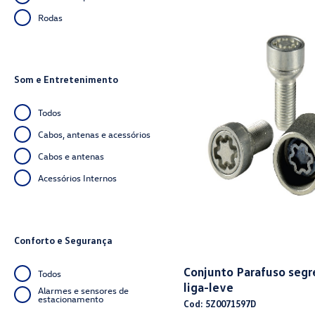
Rodas
Som e Entretenimento
Todos
Cabos, antenas e acessórios
Cabos e antenas
Acessórios Internos
Conforto e Segurança
Conjunto Parafuso segr
Todos
liga-leve
Alarmes e sensores de
estacionamento
Cod: 5Z0071597D