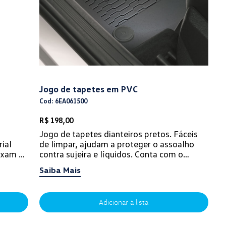
Jogo de tapetes em PVC
Cod: 6EA061500
R$ 198,00
Jogo de tapetes dianteiros pretos. Fáceis
ial
de limpar, ajudam a proteger o assoalho
ixam a
contra sujeira e líquidos. Conta com o
sp...
exclusivo sistema Volkswagen de fixação...
Saiba Mais
Adicionar à lista