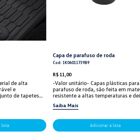
Capa de parafuso de roda
Cod: 1K06011739B9
R$ 11,00
ial de alta
-Valor unitário- Capas plásticas para
rável e
parafuso de roda, são feita em mater
junto de tapetes
resistente a altas temperaturas e de
u veículo contra
roda de seu veículo com muito mais e
Saiba Mais
 lista
Adicionar à lista