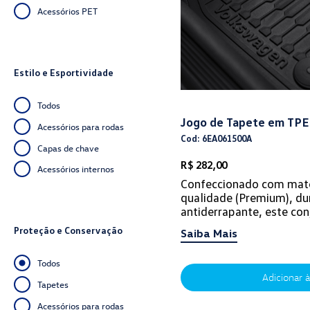
Acessórios PET
Estilo e Esportividade
Todos
Jogo de Tapete em TPE
Acessórios para rodas
Cod: 6EA061500A
Capas de chave
R$ 282,00
Acessórios internos
Confeccionado com mater
qualidade (Premium), du
antiderrapante, este con
protege o interior do se
Proteção e Conservação
Saiba Mais
sujeira e um...
Todos
Adicionar à
Tapetes
Acessórios para rodas