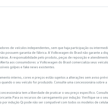
adores de veículos independentes, sem que haja participação ou intermedi
ão possuem garantia de fábrica. A Volkswagen do Brasil não garante a dis
rias. A responsabilidade pelo produto, peças de reposição e atendimento à
lerta aos consumidores: a Volkswagen do Brasil comercializa seus veícul
ossíveis golpes e fake news existentes.
bamento interno, cores e preços estão sujeitos a alterações sem aviso prév
u quando o seu veículo for produzido. Consulte uma concessionária sobre a 
concessionária tem a liberdade de praticar o seu preço específico. Consult
bricante.Para os recursos de carregamento por indução: Verifique se o seu
o por indução Qi pode não ser compatível com todos os modelos de celula