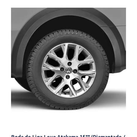
Roda de Liga Leve Atakama 15"" (Diamantado /