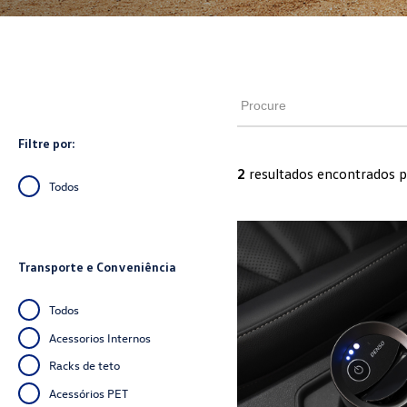
Filtre por:
2
resultados encontrados p
Todos
Transporte e Conveniência
Todos
Acessorios Internos
Racks de teto
Acessórios PET