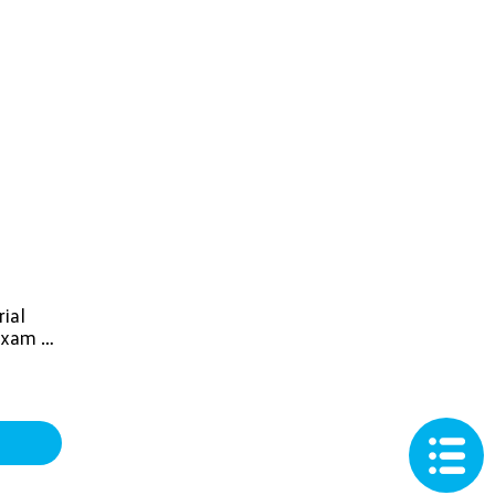
ial
ixam a
sp...