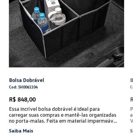
Bolsa Dobrável
B
Cod: 5H0061104
C
R$ 848,00
R
Essa incrível bolsa dobrável é ideal para
P
carregar suas compras e mantê-las organizadas
a
no porta-malas. Feita em material impermeável
V
e de alta resist...
v
Saiba Mais
S