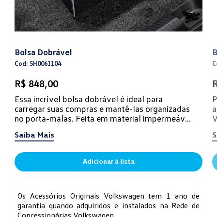
Bolsa Dobrável
B
Cod: 5H0061104
C
R$ 848,00
R
Essa incrível bolsa dobrável é ideal para
P
carregar suas compras e mantê-las organizadas
a
no porta-malas. Feita em material impermeável
V
e de alta resist...
v
Saiba Mais
S
Adicionar à lista
Os Acessórios Originais Volkswagen tem 1 ano de
garantia quando adquiridos e instalados na Rede de
Concessionárias Volkswagen.